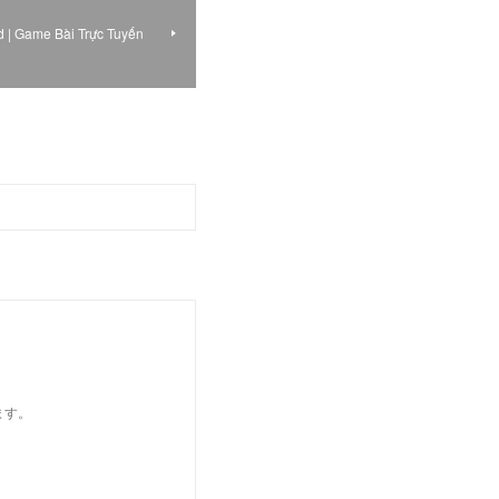
id | Game Bài Trực Tuyến
ます。