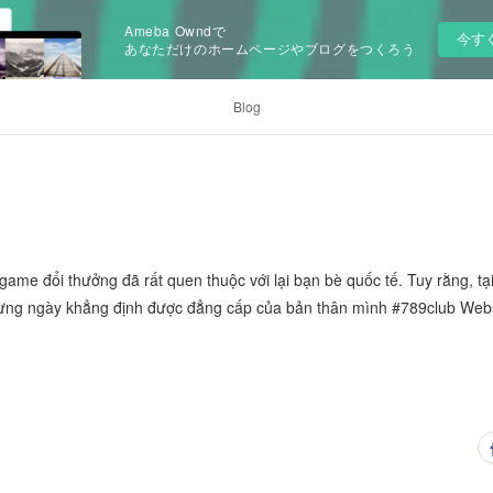
Ameba Owndで
今す
あなただけのホームページやブログをつくろう
Blog
game đổi thưởng đã rất quen thuộc với lại bạn bè quốc tế. Tuy rằng, t
từng ngày khẳng định được đẳng cấp của bản thân mình #789club Web