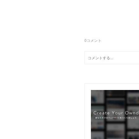
0
コメント